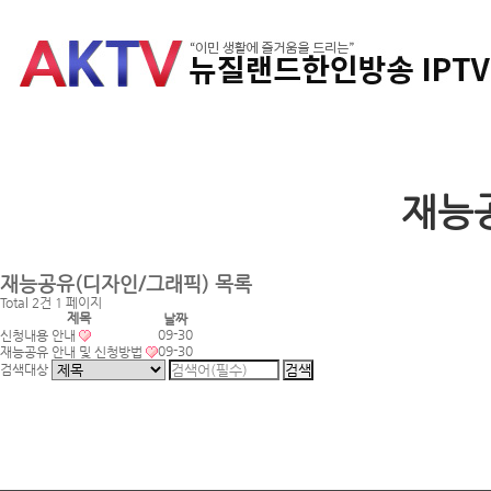
재능
재능공유(디자인/그래픽)
목록
Total 2건
1 페이지
제목
날짜
09-30
신청내용 안내
09-30
재능공유 안내 및 신청방법
검색대상