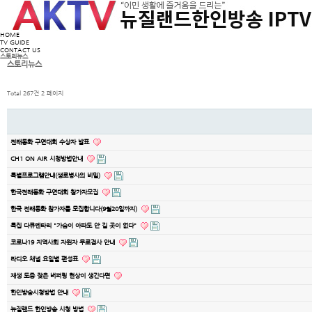
HOME
TV GUIDE
CONTACT US
스토리뉴스
스토리뉴스
Total 267건
2 페이지
전래동화 구연대회 수상자 발표
CH1 ON AIR 시청방법안내
특별프로그램안내(생로병사의 비밀)
한국전래동화 구연대회 참가자모집
한국 전래동화 참가자를 모집합니다(9월20일까지)
특집 다큐멘타리 "가슴이 아파도 안 길 곳이 없다"
코로나19 지역사회 자원자 무료검사 안내
라디오 채널 요일별 편성표
재생 도중 잦은 버퍼링 현상이 생긴다면
한인방송시청방법 안내
뉴질랜드 한인방송 시청 방법