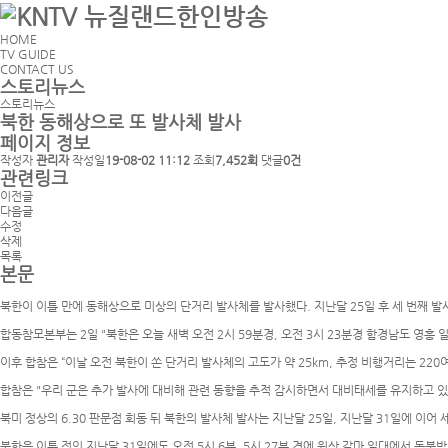
HOME
TV GUIDE
CONTACT US
스토리뉴스
스토리뉴스
북한 동해상으로 또 발사체 발사
페이지 정보
작성자
관리자
작성일
19-08-02 11:12
조회
7,452회
댓글
0건
관련링크
이전글
다음글
수정
삭제
목록
본문
북한이 이틀 만에 동해상으로 미상의 단거리 발사체를 발사했다. 지난달 25일 후 세 번째 발
합동참모본부는 2일 "북한은 오늘 새벽 오전 2시 59분경, 오전 3시 23분경 함경남도 영흥
이후 합참은 “이날 오전 북한이 쏜 단거리 발사체의 고도가 약 25km, 추정 비행거리는 220
합참은 "우리 군은 추가 발사에 대비해 관련 동향을 추적 감시하면서 대비태세를 유지하고 있
북미 정상의 6.30 판문점 회동 뒤 북한의 발사체 발사는 지난달 25일, 지난달 31일에 이어 
북한은 이틀 전인 지난달 31일에도 오전 5시 6분, 5시 27분 경에 원산 갈마 일대에서 동